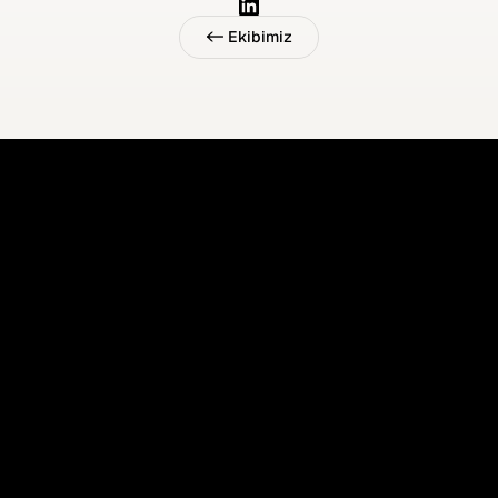
<- Ekibimiz
<- Ekibimiz
"Anemo'da kalite, bizim için yalnızca bir 
hedef değil; teslim ettiğimiz her projeye 
yerleştirdiğimiz temel bir standarttır."
Ali Boran Gazel